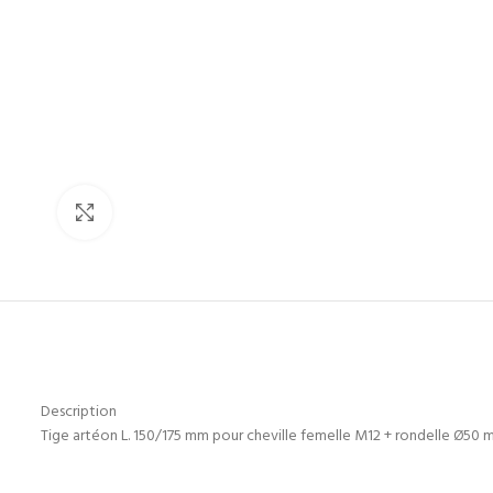
Click to enlarge
Description
Tige artéon L. 150/175 mm pour cheville femelle M12 + rondelle Ø50 mm 