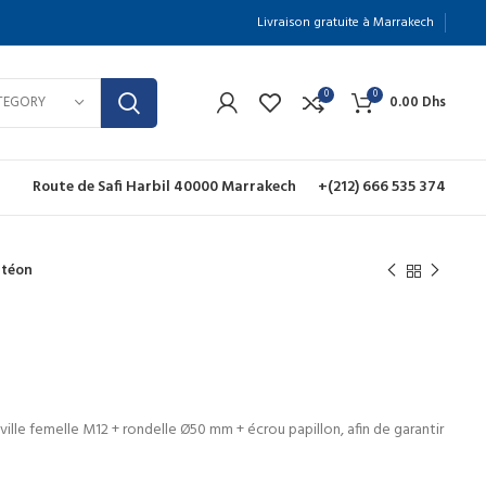
Livraison gratuite à Marrakech
0
0
TEGORY
0.00
Dhs
Route de Safi Harbil 40000 Marrakech
+(212) 666 535 374
rtéon
ille femelle M12 + rondelle Ø50 mm + écrou papillon, afin de garantir