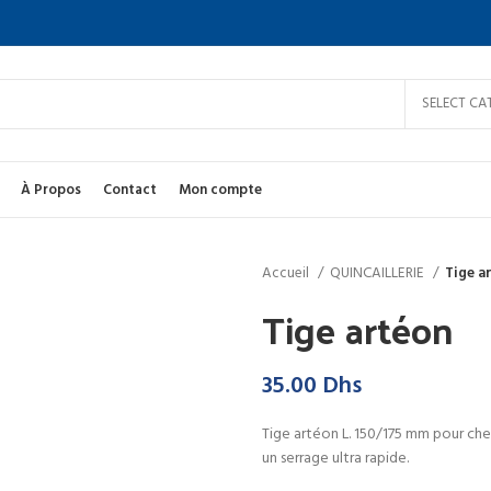
SELECT CA
À Propos
Contact
Mon compte
Accueil
QUINCAILLERIE
Tige a
Tige artéon
35.00
Dhs
Tige artéon L. 150/175 mm pour chev
un serrage ultra rapide.