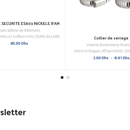
 SECURITE ES803 NICKELE IFAM
AJOUTER AU PANIER
uincaillerie de Bâtiment
,
 MAINTENANT
ttres et Coffres Forts
,
QUINCAILLERIE
Collier de serrage
CHOIX DES OPTIONS
85.00
Dhs
Visserie Boulonnerie Rive
Joints et Bagues d’Étanchéité
,
QUI
2.00
Dhs
–
8.41
Dhs
sletter