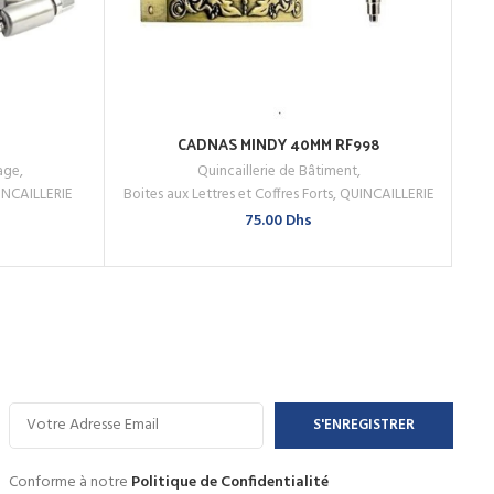
CADNAS MINDY 40MM RF998
AJOUTER AU PANIER
tage
,
Quincaillerie de Bâtiment
,
ACHETEZ MAINTENANT
NCAILLERIE
Boites aux Lettres et Coffres Forts
,
QUINCAILLERIE
Plage
75.00
Dhs
de
prix :
2.00 Dhs
à
8.41 Dhs
Conforme à notre
Politique de Confidentialité