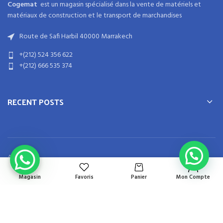
Cogemat
est un magasin spécialisé dans la
vente de matériels et
matériaux
de
construction
et
le transport de marchandises
Route de Safi Harbil 40000 Marrakech
+(212) 524 356 622
+(212) 666 535 374
RECENT POSTS
Accueil
Boutique
Magasin
Favoris
Panier
Mon Compte
À Propos
Contact