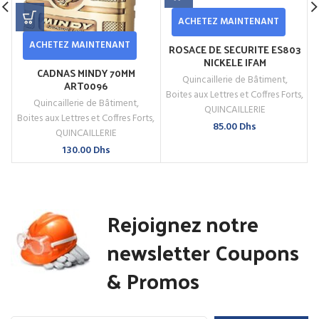
ACHETEZ MAINTENANT
ACHETEZ MAINTENANT
ROSACE DE SECURITE ES803
NICKELE IFAM
CADNAS MINDY 70MM
Quincaillerie de Bâtiment
,
ART0096
Boites aux Lettres et Coffres Forts
,
Quincaillerie de Bâtiment
,
B
QUINCAILLERIE
Boites aux Lettres et Coffres Forts
,
85.00
Dhs
QUINCAILLERIE
130.00
Dhs
Rejoignez notre
newsletter Coupons
& Promos