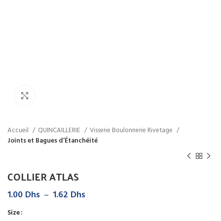
Click to enlarge
Accueil
QUINCAILLERIE
Visserie Boulonnerie Rivetage
Joints et Bagues d’Étanchéité
COLLIER ATLAS
Plage
1.00
Dhs
–
1.62
Dhs
de
Size
prix :