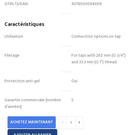
GTIN-13/EAN
4078500094009
Caractéristiques
Utilisation
Connection options on tap
Filetage
For taps with 26.5 mm (G 3/4″)
and 33.3 mm (G 1″) thread
Protection anti-gel
Oui
Garantie commerciale (nombre
5
d’années)
ACHETEZ MAINTENANT