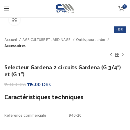
0
Click to enlarge
-23%
Accueil
AGRICULTURE ET JARDINAGE
Outils pour Jardin
Accessoires
Selecteur Gardena 2 circuits Gardena (G 3/4″)
et (G 1″)
Le
Le
115.00
Dhs
150.00
Dhs
prix
prix
Caractéristiques techniques
initial
actuel
était :
est :
150.00 Dhs.
115.00 Dhs.
Référence commerciale
940-20