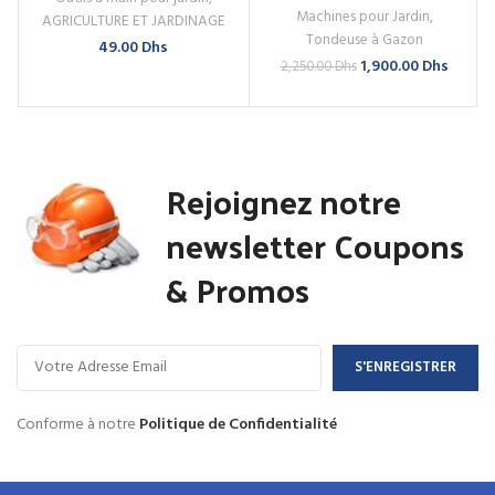
Machines pour Jardin
,
AGRICULTURE ET JARDINAGE
Tondeuse à Gazon
49.00
Dhs
Le
Le
1,900.00
Dhs
2,250.00
Dhs
prix
prix
initial
actuel
était :
est :
2,250.00 Dhs.
1,900.0
Rejoignez notre
newsletter Coupons
& Promos
Conforme à notre
Politique de Confidentialité