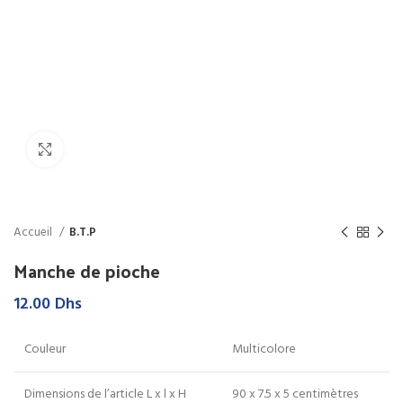
Click to enlarge
Accueil
B.T.P
Manche de pioche
12.00
Dhs
Couleur
Multicolore
Dimensions de l’article L x l x H
90 x 7.5 x 5 centimètres