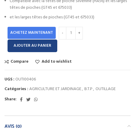
Compatible avec la têtes de pioche Silverline (HA56) et les larges
têtes de pioches (GT45 et 675033)
et les larges têtes de pioches (GT45 et 675033)
ACHETEZ MAINTENANT
AJOUTER AU PANIER
Compare
Add to wishlist
UGS :
OUTI00406
Catégories :
AGRICULTURE ET JARDINAGE
,
B.T.P
,
OUTILLAGE
Share:
AVIS (0)