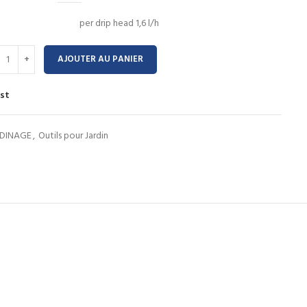
per drip head 1,6 l/h
AJOUTER AU PANIER
ist
RDINAGE
,
Outils pour Jardin