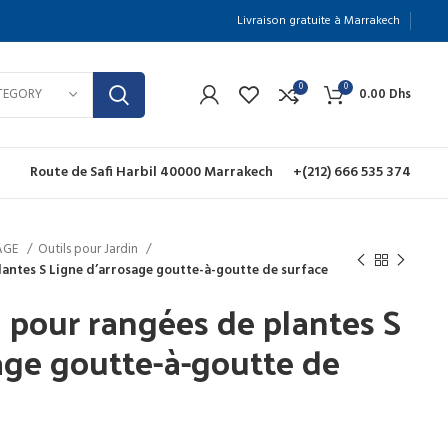
Livraison gratuite à Marrakech
0
0
TEGORY
0.00
Dhs
Route de Safi Harbil 40000 Marrakech
+(212) 666 535 374
NAGE
Outils pour Jardin
plantes S Ligne d’arrosage goutte-à-goutte de surface
on pour rangées de plantes S
age goutte-à-goutte de