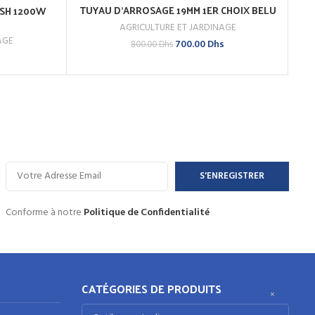
TUYAU D’ARROSAGE 19MM 1ER CHOIX BELU
ASH 1200W
AJOUTER AU PANIER
AGRICULTURE ET JARDINAGE
ACHETEZ MAINTENANT
AGE
Le
Le
700.00
Dhs
800.00
Dhs
prix
prix
initial
actuel
était :
est :
800.00 Dhs.
700.00 Dhs.
Conforme à notre
Politique de Confidentialité
CATÉGORIES DE PRODUITS
×