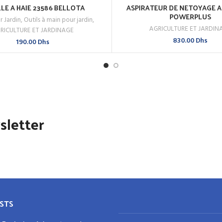
LLE A HAIE 23586 BELLOTA
ASPIRATEUR DE NETOYAGE 
AJOUTER AU PANIER
AJOUTER AU PANIER
POWERPLUS
r Jardin
,
Outils à main pour jardin
,
 MAINTENANT
ACHETEZ MAINTENANT
AGRICULTURE ET JARDIN
RICULTURE ET JARDINAGE
830.00
Dhs
190.00
Dhs
sletter
STS