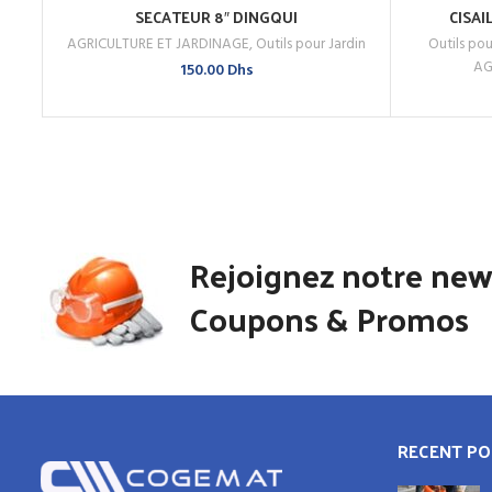
SECATEUR 8″ DINGQUI
CISAI
AJOUTER AU PANIER
AGRICULTURE ET JARDINAGE
,
Outils pour Jardin
Outils pou
ACHETEZ MAINTENANT
ACHETEZ
AG
150.00
Dhs
Rejoignez notre new
Coupons & Promos
RECENT PO