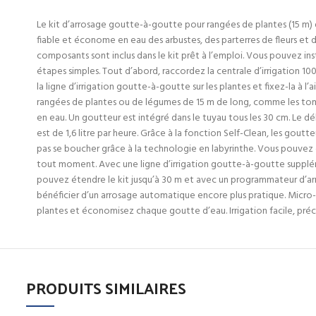
Le kit d’arrosage goutte-à-goutte pour rangées de plantes (15 m)
fiable et économe en eau des arbustes, des parterres de fleurs et de
composants sont inclus dans le kit prêt à l’emploi. Vous pouvez inst
étapes simples. Tout d’abord, raccordez la centrale d’irrigation 10
la ligne d’irrigation goutte-à-goutte sur les plantes et fixez-la à l’
rangées de plantes ou de légumes de 15 m de long, comme les to
en eau. Un goutteur est intégré dans le tuyau tous les 30 cm. Le d
est de 1,6 litre par heure. Grâce à la fonction Self-Clean, les gou
pas se boucher grâce à la technologie en labyrinthe. Vous pouvez
tout moment. Avec une ligne d’irrigation goutte-à-goutte suppléme
pouvez étendre le kit jusqu’à 30 m et avec un programmateur d
bénéficier d’un arrosage automatique encore plus pratique. Micro
plantes et économisez chaque goutte d’eau. Irrigation facile, pr
PRODUITS SIMILAIRES