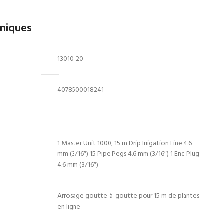
e
rix
hniques
ctuel
st :
07.00 Dhs.
13010-20
4078500018241
1 Master Unit 1000, 15 m Drip Irrigation Line 4.6
mm (3/16″) 15 Pipe Pegs 4.6 mm (3/16″) 1 End Plug
4.6 mm (3/16″)
Arrosage goutte-à-goutte pour 15 m de plantes
en ligne