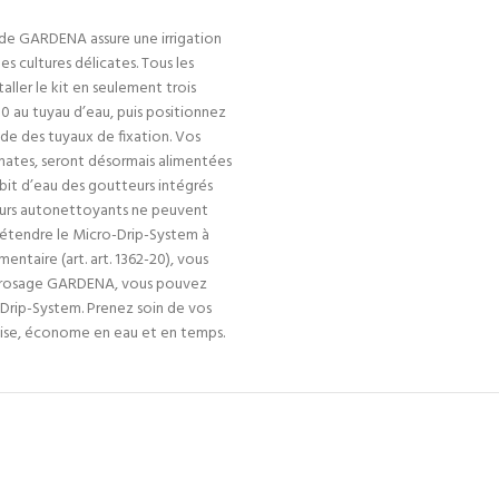
 de GARDENA assure une irrigation
s cultures délicates. Tous les
aller le kit en seulement trois
00 au tuyau d’eau, puis positionnez
aide des tuyaux de fixation. Vos
mates, seront désormais alimentées
ébit d’eau des goutteurs intégrés
tteurs autonettoyants ne peuvent
 étendre le Micro-Drip-System à
ntaire (art. art. 1362-20), vous
’arrosage GARDENA, vous pouvez
-Drip-System. Prenez soin de vos
écise, économe en eau et en temps.