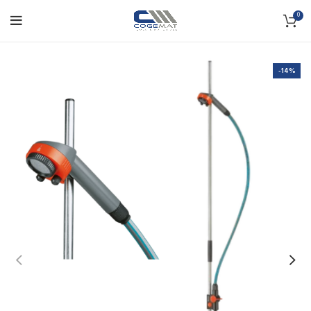
0
-14%