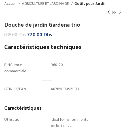
Accueil
AGRICULTURE ET JARDINAGE
Outils pour Jardin
Douche de jardin Gardena trio
Le
Le
720.00
Dhs
838.00
Dhs
prix
prix
Caractéristiques techniques
initial
actuel
était :
est :
838.00 Dhs.
720.00 Dhs.
Référence
960-20
commerciale
GTIN-13/EAN
4078500096003
Caractéristiques
Utilisation
Ideal for refreshments
on hot days.