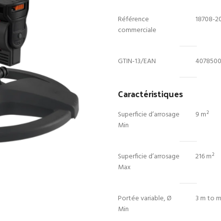
était :
e
423.00 Dhs.
3
Référence
18708-2
commerciale
GTIN-13/EAN
407850
Caractéristiques
Superficie d’arrosage
9 m²
Min
Superficie d’arrosage
216 m²
Max
Portée variable, Ø
3 m to m
Min