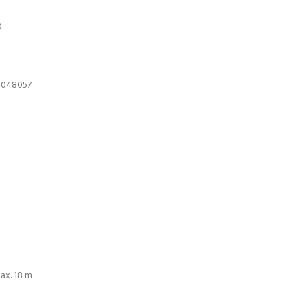
st :
97.00 Dhs.
0
0048057
ax. 18 m