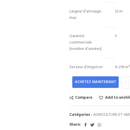
Largeur d’arrosage
12 m
max
Garantie
5
commerciale
(nombre d’années)
Secteur d’irrigation
9-216 m²
ACHETEZ MAINTENANT
Compare
Add to wishl
Catégories :
AGRICULTURE ET JA
Share: