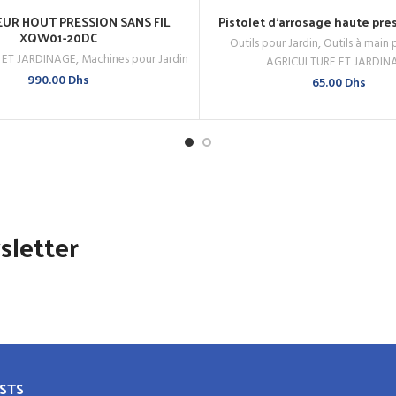
UR HOUT PRESSION SANS FIL
Pistolet d’arrosage haute pre
AJOUTER AU PANIER
AJOUTER AU PANIER
XQW01-20DC
Outils pour Jardin
,
Outils à main 
 MAINTENANT
ACHETEZ MAINTENANT
 ET JARDINAGE
,
Machines pour Jardin
AGRICULTURE ET JARDIN
990.00
Dhs
65.00
Dhs
sletter
STS