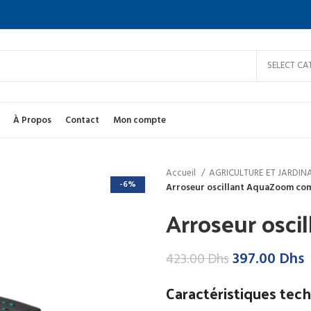
SELECT CA
À Propos
Contact
Mon compte
Accueil
AGRICULTURE ET JARDI
-6%
Arroseur oscillant AquaZoom co
Arroseur osc
Le
L
397.00
Dhs
423.00
Dhs
prix
p
Caractéristiques tec
initial
a