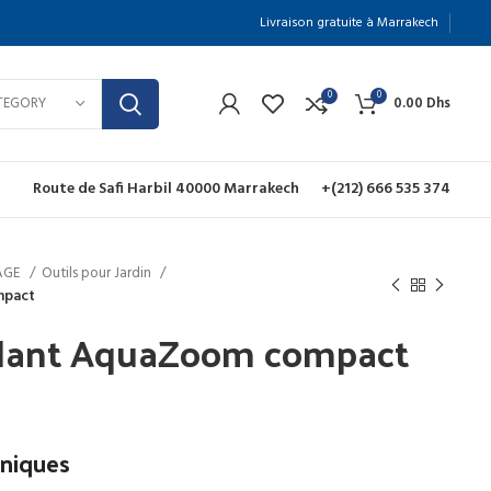
Livraison gratuite à Marrakech
0
0
TEGORY
0.00
Dhs
Route de Safi Harbil 40000 Marrakech
+(212) 666 535 374
NAGE
Outils pour Jardin
mpact
illant AquaZoom compact
e
rix
hniques
ctuel