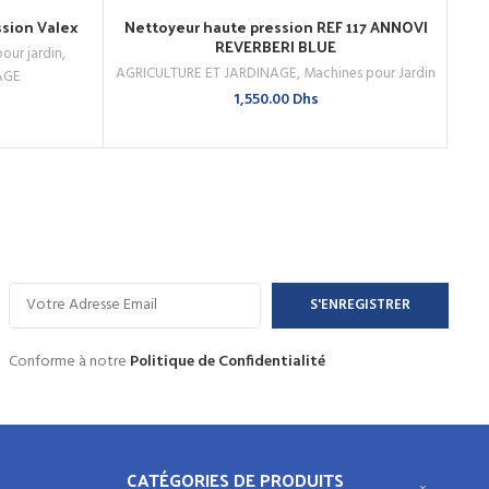
ssion Valex
Nettoyeur haute pression REF 117 ANNOVI
AJOUTER AU PANIER
REVERBERI BLUE
pour jardin
,
ACHETEZ MAINTENANT
AGRICULTURE ET JARDINAGE
,
Machines pour Jardin
AG
AGE
1,550.00
Dhs
Conforme à notre
Politique de Confidentialité
CATÉGORIES DE PRODUITS