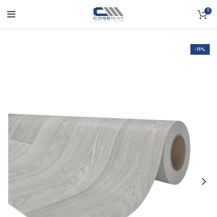
0
-11%