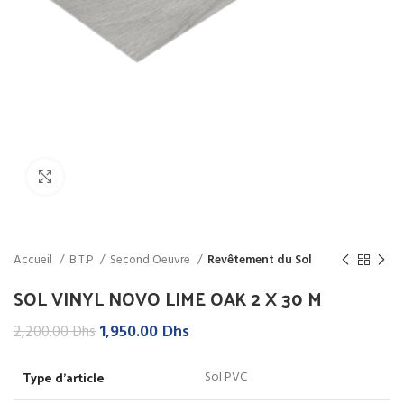
Click to enlarge
Accueil
B.T.P
Second Oeuvre
Revêtement du Sol
SOL VINYL NOVO LIME OAK 2 X 30 M
Le
Le
1,950.00
Dhs
2,200.00
Dhs
prix
prix
initial
actuel
Type d’article
Sol PVC
était :
est :