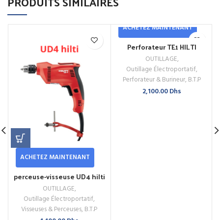
PRODUITS SIMILAIRES
ACHETEZ MAINTENANT
Perforateur TE1 HILTI
OUTILLAGE
,
Outillage Électroportatif
,
Perforateur & Burineur
,
B.T.P
2,100.00
Dhs
ACHETEZ MAINTENANT
perceuse-visseuse UD4 hilti
OUTILLAGE
,
O
Outillage Électroportatif
,
Visseuses & Perceuses
,
B.T.P