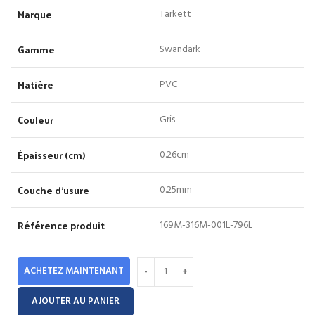
2,200.00 Dhs.
1,950.00 Dhs.
Marque
Tarkett
Gamme
Swandark
Matière
PVC
Couleur
Gris
Épaisseur (cm)
0.26cm
Couche d’usure
0.25mm
Référence produit
169M-316M-001L-796L
ACHETEZ MAINTENANT
AJOUTER AU PANIER