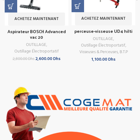
ACHETEZ MAINTENANT
ACHETEZ MAINTENANT
perceuse-visseuse UD4 hilti
Aspirateur BOSCH Advanced
vac 20
OUTILLAGE
,
OUTILLAGE
,
Outillage Électroportatif
,
Outillage Électroportatif
Visseuses & Perceuses
,
B.T.P
Le
Le
2,600.00
Dhs
2,800.00
Dhs
1,100.00
Dhs
prix
prix
initial
actuel
était :
est :
2,800.00 Dhs.
2,600.00 Dhs.