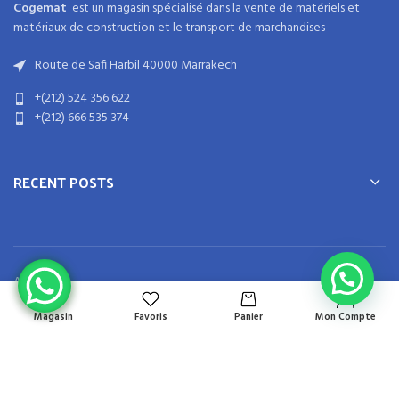
Cogemat
est un magasin spécialisé dans la
vente de matériels et
matériaux
de
construction
et
le transport de marchandises
Route de Safi Harbil 40000 Marrakech
+(212) 524 356 622
+(212) 666 535 374
RECENT POSTS
Accueil
Boutique
Magasin
Favoris
Panier
Mon Compte
À Propos
Contact