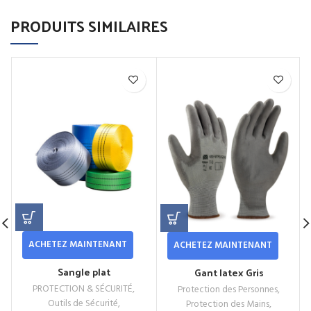
PRODUITS SIMILAIRES
ACHETEZ MAINTENANT
ACHETEZ MAINTENANT
Sangle plat
Gant latex Gris
PROTECTION & SÉCURITÉ
,
Protection des Personnes
,
Outils de Sécurité
,
Protection des Mains
,