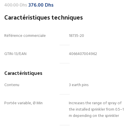
Le
Le
376.00
Dhs
400.00
Dhs
prix
prix
Caractéristiques techniques
initial
actuel
était :
est :
400.00 Dhs.
376.00 Dhs.
Référence commerciale
18735-20
GTIN-13/EAN
4066407004962
Caractéristiques
Contenu
3 earth pins
Portée variable, Ø Min
Increases the range of spray of
the installed sprinkler from 0.5–1
m depending on the sprinkler