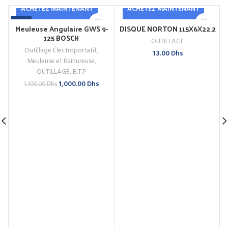
ACHETEZ MAINTENANT
ACHETEZ MAINTENANT
-9%
Meuleuse Angulaire GWS 9-
DISQUE NORTON 115X6X22.2
125 BOSCH
OUTILLAGE
Outillage Électroportatif
,
13.00
Dhs
Meuleuse et Rainureuse
,
OUTILLAGE
,
B.T.P
Le
Le
1,000.00
Dhs
1,100.00
Dhs
prix
prix
initial
actuel
était :
est :
1,100.00 Dhs.
1,000.00 Dhs.