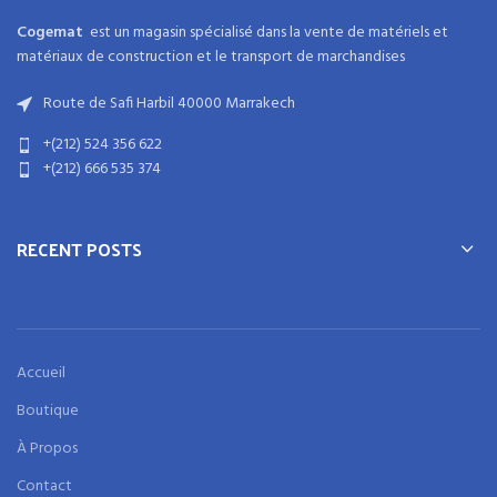
Cogemat
est un magasin spécialisé dans la
vente de matériels et
matériaux
de
construction
et
le transport de marchandises
Route de Safi Harbil 40000 Marrakech
+(212) 524 356 622
+(212) 666 535 374
RECENT POSTS
Accueil
Boutique
À Propos
Contact