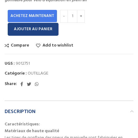
gonflable pour vélo d’équitation en plein air
ACHETEZ MAINTENANT
AJOUTER AU PANIER
Compare
Add to wishlist
UGS :
9012751
Catégorie :
OUTILLAGE
Share:
DESCRIPTION
Caractéristiques:
Matériaux de haute qualité
Les tiges de gonflage des pneus de manivelle sont fabriquées en