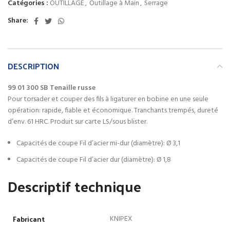
Catégories :
OUTILLAGE
,
Outillage à Main
,
Serrage
Share:
DESCRIPTION
99 01 300 SB Tenaille russe
Pour torsader et couper des fils à ligaturer en bobine en une seule
opération: rapide, fiable et économique. Tranchants trempés, dureté
d’env. 61 HRC. Produit sur carte LS/sous blister.
Capacités de coupe Fil d’acier mi-dur (diamètre)
: Ø 3,1
Capacités de coupe Fil d’acier dur (diamètre)
: Ø 1,8
Descriptif technique
Fabricant
‎KNIPEX