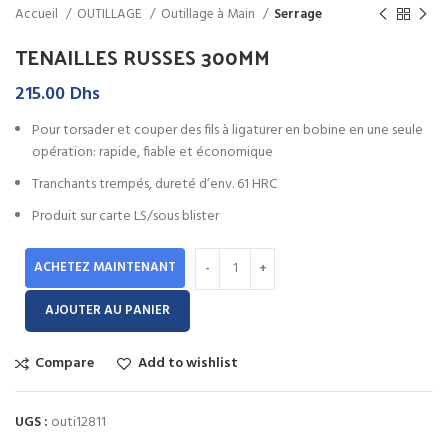
Accueil
OUTILLAGE
Outillage à Main
Serrage
TENAILLES RUSSES 300MM
215.00
Dhs
Pour torsader et couper des fils à ligaturer en bobine en une seule
opération: rapide, fiable et économique
Tranchants trempés, dureté d’env. 61 HRC
Produit sur carte LS/sous blister
ACHETEZ MAINTENANT
AJOUTER AU PANIER
Compare
Add to wishlist
UGS :
outi12811