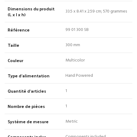
Dimensions du produit
‎33.5 x 8.41 x 2.59 cm; 570 grammes
(L x l x h)
Référence
‎99 01 300 SB
Taille
‎300 mm
Couleur
‎Multicolor
Type d’alimentation
‎Hand Powered
Quantité d’articles
‎1
Nombre de pièces
‎1
Système de mesure
‎Metric
Composants inclus
‎Components included