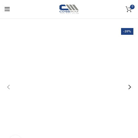
0
-20%