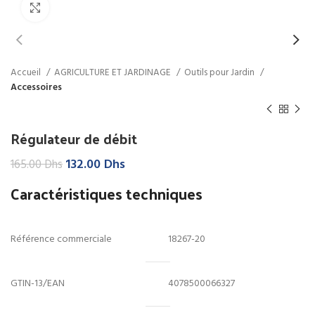
Click to enlarge
Accueil
AGRICULTURE ET JARDINAGE
Outils pour Jardin
Accessoires
Régulateur de débit
Le
Le
132.00
Dhs
165.00
Dhs
prix
prix
Caractéristiques techniques
initial
actuel
était :
est :
165.00 Dhs.
132.00 Dhs.
Référence commerciale
18267-20
GTIN-13/EAN
4078500066327