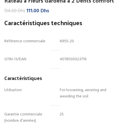
Rateau à Fleurs Gardena à 2 Dents comfort
Le
Le
111.00
Dhs
134.00
Dhs
prix
prix
Caractéristiques techniques
initial
actuel
était :
est :
134.00 Dhs.
111.00 Dhs.
Référence commerciale
8955-20
GTIN-13/EAN
4078500023719
Caractéristiques
Utilisation
For loosening, aerating and
weeding the soil
Garantie commerciale
25
(nombre d’années)