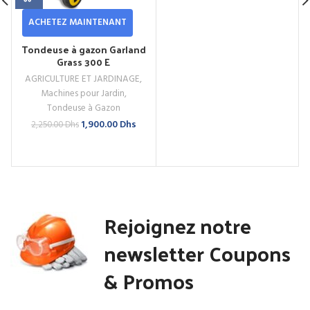
ACHETEZ MAINTENANT
Tondeuse à gazon Garland
Grass 300 E
AGRICULTURE ET JARDINAGE
,
Machines pour Jardin
,
Tondeuse à Gazon
Le
Le
1,900.00
Dhs
2,250.00
Dhs
prix
prix
initial
actuel
était :
est :
2,250.00 Dhs.
1,900.00 Dhs.
Rejoignez notre
newsletter Coupons
& Promos