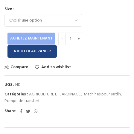
de
Size
prix :
655.00 Dhs
à
850.00 Dhs
ACHETEZ MAINTENANT
AJOUTER AU PANIER
Compare
Add to wishlist
UGS :
ND
Catégories :
AGRICULTURE ET JARDINAGE
,
Machines pour Jardin
,
Pompe de transfert
Share: