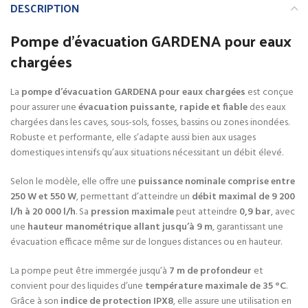
DESCRIPTION
Pompe d’évacuation GARDENA pour eaux
chargées
La
pompe d’évacuation GARDENA pour eaux chargées
est conçue
pour assurer une
évacuation puissante, rapide et fiable
des eaux
chargées dans les caves, sous-sols, fosses, bassins ou zones inondées.
Robuste et performante, elle s’adapte aussi bien aux usages
domestiques intensifs qu’aux situations nécessitant un débit élevé.
Selon le modèle, elle offre une
puissance nominale comprise entre
250 W et 550 W
, permettant d’atteindre un
débit maximal de 9 200
l/h à 20 000 l/h
. Sa
pression maximale
peut atteindre
0,9 bar
, avec
une
hauteur manométrique allant jusqu’à 9 m
, garantissant une
évacuation efficace même sur de longues distances ou en hauteur.
La pompe peut être immergée jusqu’à
7 m de profondeur
et
convient pour des liquides d’une
température maximale de 35 °C
.
Grâce à son
indice de protection IPX8
, elle assure une utilisation en