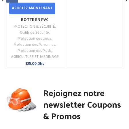
ACHETEZ MAINTENANT
BOTTE EN PVC
PROTECTION & SÉCURITÉ
,
Outils de Sécurité
,
Protection des Lieux
,
Protection des Personnes
,
Protection des Pieds
,
AGRICULTURE ET JARDINAGE
125.00
Dhs
Rejoignez notre
newsletter Coupons
& Promos