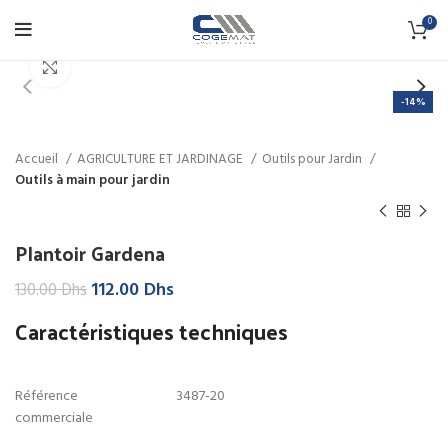
0
Click to enlarge
-14%
Accueil
AGRICULTURE ET JARDINAGE
Outils pour Jardin
Outils à main pour jardin
Plantoir Gardena
Le
Le
112.00
Dhs
130.00
Dhs
prix
prix
Caractéristiques techniques
initial
actuel
était :
est :
130.00 Dhs.
112.00 Dhs.
Référence
3487-20
commerciale