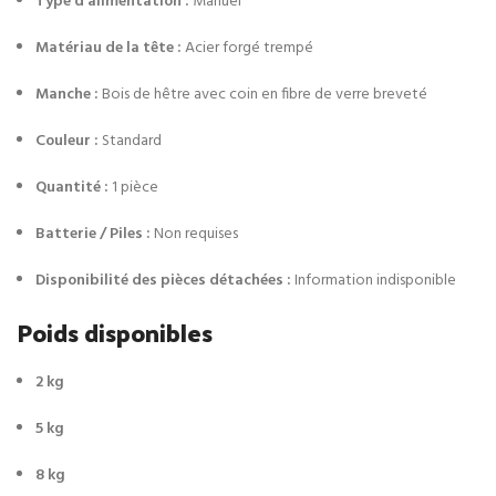
Type d’alimentation :
Manuel
Matériau de la tête :
Acier forgé trempé
Manche :
Bois de hêtre avec coin en fibre de verre breveté
Couleur :
Standard
Quantité :
1 pièce
Batterie / Piles :
Non requises
Disponibilité des pièces détachées :
Information indisponible
Poids disponibles
2 kg
5 kg
8 kg