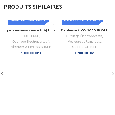
PRODUITS SIMILAIRES
ACHETEZ MAINTENANT
ACHETEZ MAINTENANT
perceuse-visseuse UD4 hilti
Meuleuse GWS 2000 BOSCH
OUTILLAGE
,
Outillage Électroportatif
,
Outillage Électroportatif
,
Meuleuse et Rainureuse
,
Visseuses & Perceuses
,
B.T.P
OUTILLAGE
,
B.T.P
1,100.00
Dhs
1,200.00
Dhs