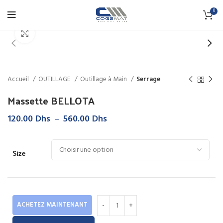
0
Click to enlarge
Accueil
OUTILLAGE
Outillage à Main
Serrage
Massette BELLOTA
Plage
120.00
Dhs
–
560.00
Dhs
de
prix :
120.00 Dhs
Size
à
560.00 Dhs
ACHETEZ MAINTENANT