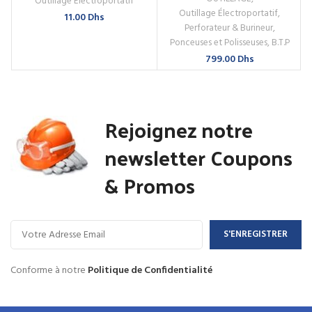
Outillage Électroportatif
Outillage Électroportatif
,
11.00
Dhs
Perforateur & Burineur
,
Ponceuses et Polisseuses
,
B.T.P
799.00
Dhs
Rejoignez notre
newsletter Coupons
& Promos
Conforme à notre
Politique de Confidentialité