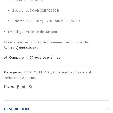
1 embout Cr-V de 65 mm
2 batteries 2,0 Ah (CLIBP20201)
1 chargeur (CBC2021) – 220–240 V ~ 50/60 Hz
Emballage : mallette de transport
💬 Ce produit est disponible uniquement sur commande
📞
+(212) 666 535 374
Compare
Add to wishlist
Catégories :
B.T.P
,
OUTILLAGE
,
Outillage Électroportatif
,
Perforateur & Burineur
Share:
DESCRIPTION