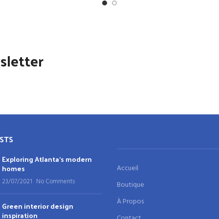
sletter
STS
Exploring Atlanta’s modern
homes
Accueil
23/07/2021
No Comments
Boutique
À Propos
Green interior design
inspiration
Contact