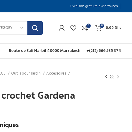
Livraison gratuite à Marrakech
0
0
TEGORY
0.00
Dhs
Route de Safi Harbil 40000 Marrakech
+(212) 666 535 374
NAGE
Outils pour Jardin
Accessoires
t crochet Gardena
e
rix
hniques
ctuel