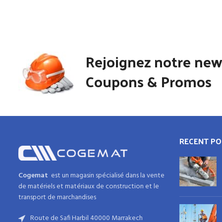
Rejoignez notre new
Coupons & Promos
RECENT PO
Cogemat
est un magasin spécialisé dans la
vente
de matériels et matériaux
de
construction
et
le
transport de marchandises
Route de Safi Harbil 40000 Marrakech