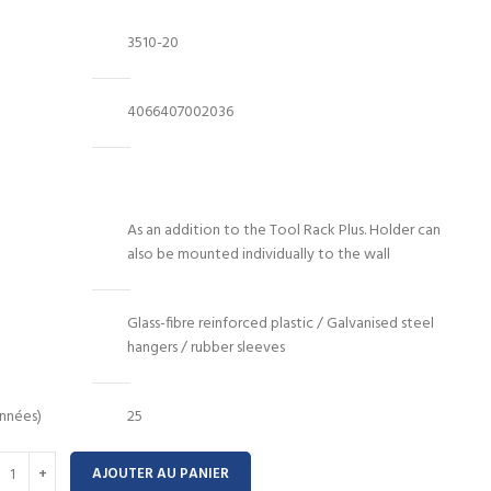
st :
43.00 Dhs.
3510-20
4066407002036
As an addition to the Tool Rack Plus. Holder can
also be mounted individually to the wall
Glass-fibre reinforced plastic / Galvanised steel
hangers / rubber sleeves
nnées)
25
AJOUTER AU PANIER