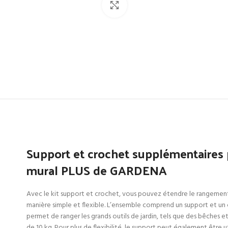
Click to enlarge
Support et crochet supplémentaires 
mural PLUS de GARDENA
Avec le kit support et crochet, vous pouvez étendre le rangement
manière simple et flexible. L’ensemble comprend un support et un 
permet de ranger les grands outils de jardin, tels que des bêches e
de 10 kg. Pour plus de flexibilité, le support peut également être ut