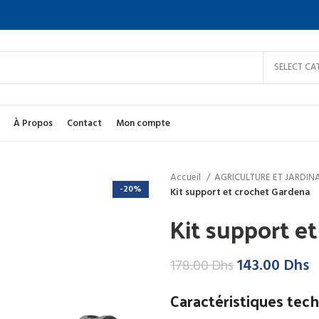
SELECT CA
À Propos
Contact
Mon compte
Accueil
AGRICULTURE ET JARDI
-20%
Kit support et crochet Gardena
Kit support e
Le
L
143.00
Dhs
178.00
Dhs
prix
p
Caractéristiques tec
initial
a