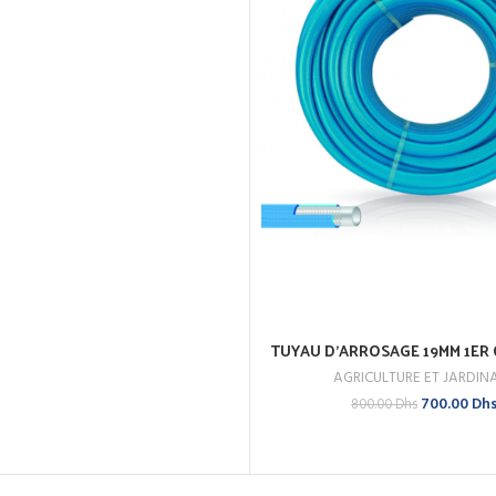
TUYAU D’ARROSAGE 19MM 1ER 
AJOUTER AU PANIER
AGRICULTURE ET JARDIN
ACHETEZ MAINTENANT
Le
700.00
Dh
800.00
Dhs
prix
initial
était :
800.00 Dhs.