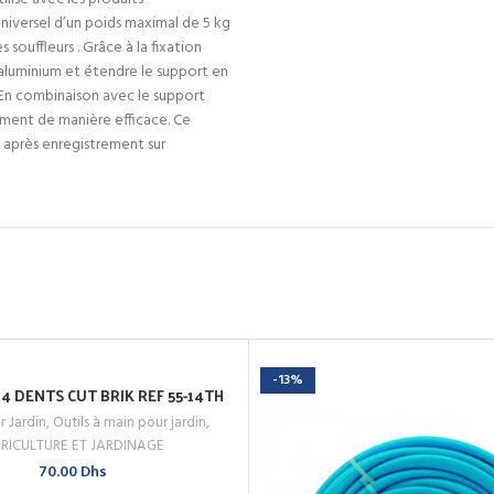
iversel d’un poids maximal de 5 kg
 souffleurs . Grâce à la fixation
 aluminium et étendre le support en
 En combinaison avec le support
ement de manière efficace. Ce
après enregistrement sur
-13%
4 DENTS CUT BRIK REF 55-14TH
AJOUTER AU PANIER
r Jardin
,
Outils à main pour jardin
,
 MAINTENANT
RICULTURE ET JARDINAGE
70.00
Dhs