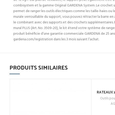
combisystem et la gamme Original GARDENA System. Le crochet un
permet de ranger les outils électriques comme les taille-haies ou les
murale verrouillable du support, vous pouvez rétracter la barre en
le combinant avec des supports et des crochets supplémentaires.
mural PLUS (Art. No. 3509-20), le kit étend votre système de rang
produit bénéficie d’une garantie commerciale GARDENA de 25 ans 
gardena.com/registration dans les 3 mois suivant l’achat.
PRODUITS SIMILAIRES
RATEAUX 1
Outils pou
ACHETEZ
AG