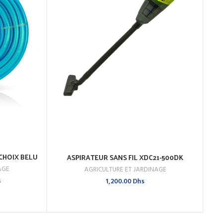
CHOIX BELU
A
ASPIRATEUR SANS FIL XDC21-500DK
AJOUTER AU PANIER
AGE
AGRICULTURE ET JARDINAGE
ACHETEZ MAINTENANT
AGR
Le
s
1,200.00
Dhs
prix
actuel
est :
700.00 Dhs.