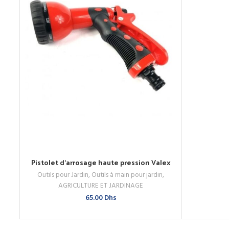
Pistolet d’arrosage haute pression Valex
AJOUTER AU PANIER
Outils pour Jardin
,
Outils à main pour jardin
,
ACHETEZ MAINTENANT
AGRICULTURE ET JARDINAGE
65.00
Dhs