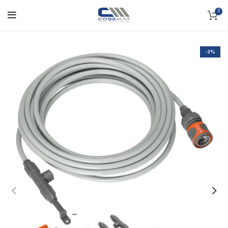
0
-3%