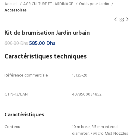
Accueil
AGRICULTURE ET JARDINAGE
Outils pour Jardin
Accessoires
Kit de brumisation Jardin urbain
Le
Le
585.00
Dhs
600.00
Dhs
prix
prix
Caractéristiques techniques
initial
actuel
était :
est :
600.00 Dhs.
585.00 Dhs.
Référence commerciale
13135-20
GTIN-13/EAN
4078500034852
Caractéristiques
Contenu
10 m hose, 3.5 mm internal
diameter, 7 Micro Mist Nozzles