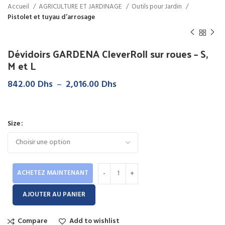
Accueil
AGRICULTURE ET JARDINAGE
Outils pour Jardin
Pistolet et tuyau d’arrosage
Dévidoirs GARDENA CleverRoll sur roues – S,
M et L
Plage
842.00
Dhs
–
2,016.00
Dhs
de
prix :
842.00 Dhs
Size
à
2,016.00 Dhs
ACHETEZ MAINTENANT
AJOUTER AU PANIER
Compare
Add to wishlist