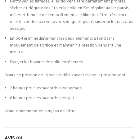
Nettoyer les surfaces, elles doivent être parfaitement propres,
sèches et dégraissées. Étaler la colle en film régulier sur les parois
mâles et femelle de l’emboîtement. Le film doit être très mince
dans le cas de raccords avec serrage et plus épais pour les raccords
avec jeu.
Emboîter immédiatement les deux éléments à fond sans
mouvement de torsion et maintenir la pression pendant une
minute
Essuyer les bavures de colle extérieures
Pour une pression de 16 bar, les délais avant mis sous pression sont:
2 heures pour les raccords avec serrage
6 heures pour les raccords avec jeu
Conditionnement en jerrycan de 1 litre.
AVIS (0)