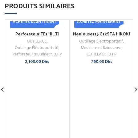
PRODUITS SIMILAIRES
ACHETEZ MAINTENANT
ACHETEZ MAINTENANT
Perforateur TE1 HILTI
Meuleuse115 G12STA HIKOKI
OUTILLAGE
,
Outillage Électroportatif
,
Outillage Électroportatif
,
Meuleuse et Rainureuse
,
Perforateur & Burineur
,
B.T.P
OUTILLAGE
,
B.T.P
2,100.00
Dhs
760.00
Dhs