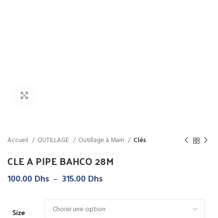
Click to enlarge
Accueil
OUTILLAGE
Outillage à Main
Clés
CLE A PIPE BAHCO 28M
Plage
100.00
Dhs
–
315.00
Dhs
de
prix :
100.00 Dhs
Size