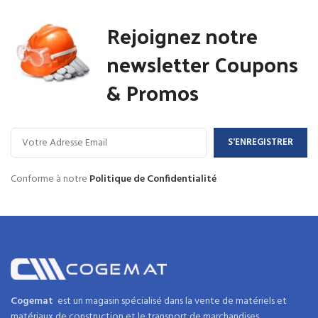
Rejoignez notre
newsletter Coupons
& Promos
Conforme à notre
Politique de Confidentialité
Cogemat
est un magasin spécialisé dans la
vente de matériels et
matériaux
de
construction
et
le transport de marchandises