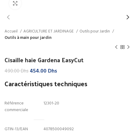
Click to enlarge
Accueil
AGRICULTURE ET JARDINAGE
Outils pour Jardin
Outils à main pour jardin
Cisaille haie Gardena EasyCut
Le
Le
454.00
Dhs
490.00
Dhs
prix
prix
Caractéristiques techniques
initial
actuel
était :
est :
490.00 Dhs.
454.00 Dhs.
Référence
12301-20
commerciale
GTIN-13/EAN
4078500049092