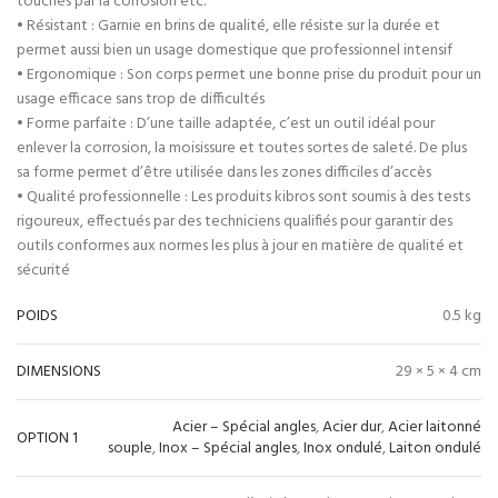
touchés par la corrosion etc.
• Résistant : Garnie en brins de qualité, elle résiste sur la durée et
permet aussi bien un usage domestique que professionnel intensif
• Ergonomique : Son corps permet une bonne prise du produit pour un
usage efficace sans trop de difficultés
• Forme parfaite : D’une taille adaptée, c’est un outil idéal pour
enlever la corrosion, la moisissure et toutes sortes de saleté. De plus
sa forme permet d’être utilisée dans les zones difficiles d’accès
• Qualité professionnelle : Les produits kibros sont soumis à des tests
rigoureux, effectués par des techniciens qualifiés pour garantir des
outils conformes aux normes les plus à jour en matière de qualité et
sécurité
POIDS
0.5 kg
DIMENSIONS
29 × 5 × 4 cm
Acier – Spécial angles
,
Acier dur
,
Acier laitonné
OPTION 1
souple
,
Inox – Spécial angles
,
Inox ondulé
,
Laiton ondulé