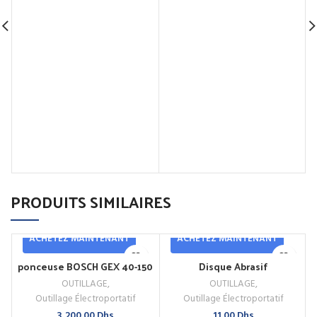
PRODUITS SIMILAIRES
ACHETEZ MAINTENANT
ACHETEZ MAINTENANT
ponceuse BOSCH GEX 40-150
Disque Abrasif
OUTILLAGE
,
OUTILLAGE
,
Outillage Électroportatif
Outillage Électroportatif
3,200.00
Dhs
11.00
Dhs