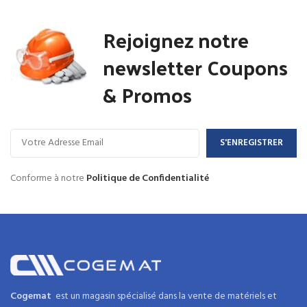
9,800.00 Dhs.
9,500.0
était :
est :
23,200.00 Dhs.
23,000.00 Dhs.
Rejoignez notre
newsletter Coupons
& Promos
Conforme à notre
Politique de Confidentialité
Cogemat
est un magasin spécialisé dans la
vente de matériels et