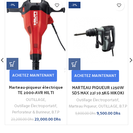
-1%
-3%
ACHETEZ MAINTENANT
ACHETEZ MAINTENANT
Marteau-piqueur électrique
MARTEAU PIQUEUR 1250W
TE 2000-AVR HILTI
SDS MAX 22J 10.5KG HIKOKI
OUTILLAGE
,
Outillage Électroportatif
,
Outillage Électroportatif
,
Marteau Piqueur
,
OUTILLAGE
,
B.T.P
Perforateur & Burineur
,
B.T.P
Le
Le
9,500.00
Dhs
9,800.00
Dhs
prix
prix
Le
Le
23,000.00
Dhs
23,200.00
Dhs
initial
actuel
prix
prix
était :
est :
initial
actuel